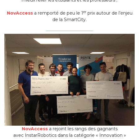
mieux relier les étudiants et les professeurs ;
er
NovAccess
a remporté de peu le 1
prix autour de l’enjeu
de la SmartCity.
_______________
NovAccess
a rejoint les rangs des gagnants
avec InstarRobotics dans la catégorie « Innovation »