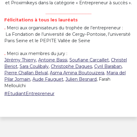
et Proximikeys dans la catégorie « Entrepreneur à succès ».
_______________
Félicitations à tous les lauréats
.
Merci aux organisateurs du trophée de l’entrepreneur :
La Fondation de l’université de Cergy-Pontoise, l’université
Paris Seine et le PEPITE Vallée de Seine
.
Merci aux membres du jury :
Jérémy Thierry
,
Antoine Bassi
,
Soufiane Carcaillet
,
Christel
Beriot
,
Sara Coulibaly
,
Christophe Dagues
,
Cyril Baraban
,
Pierre Challan Belval
,
Asma Amina Boutouizera
,
Maria del
Pilar Jomain
,
Aude Fauguet
,
Julien Besnard
, Farah
Melloulchi
#EtudiantEntrepreneur