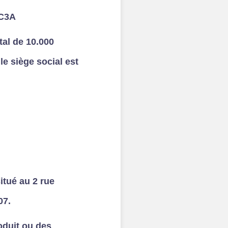
C3A
al de 10.000
e siège social est
itué au 2 rue
07.
oduit ou des