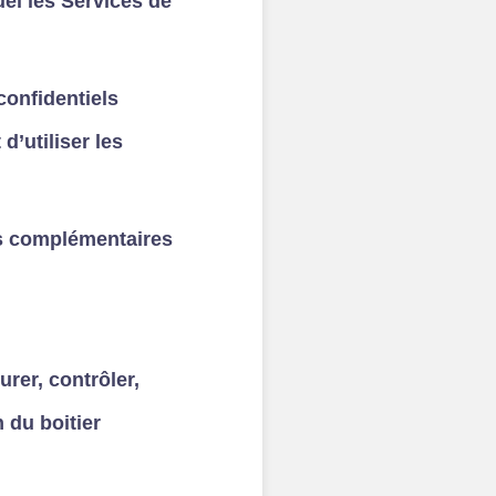
uel les Services de
confidentiels
 d’utiliser les
es complémentaires
rer, contrôler,
n du boitier