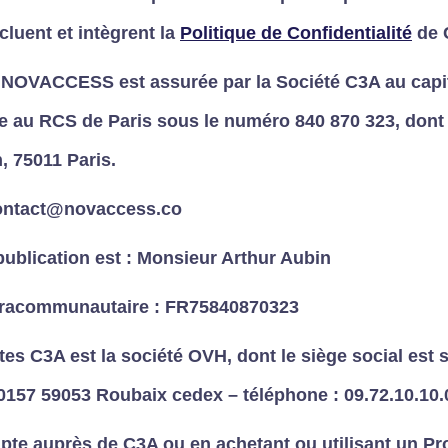
ncluent et intègrent la
Politique de Confidentialité
de 
s NOVACCESS est assurée par la Société C3A au capit
e au RCS de Paris sous le numéro 840 870 323, dont l
n, 75011 Paris.
contact@novaccess.co
publication est : Monsieur Arthur Aubin
tracommunautaire : FR75840870323
es C3A est la société OVH, dont le siège social est s
157 59053 Roubaix cedex – téléphone : 09.72.10.10.
te auprès de C3A ou en achetant ou utilisant un Pr