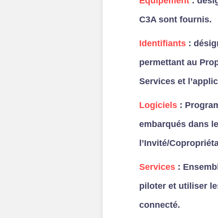
Équipement
: dési
C3A sont fournis.
Identifiants
: désig
permettant au Propri
Services et l’appli
Logiciels
: Progra
embarqués dans les
l’Invité/Copropriét
Services
: Ensembl
piloter et utiliser
connecté.