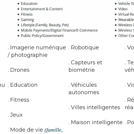
. Imagerie numérique
. Robotique
. V
/ photographie
. Capteurs et
. T
. Drones
biométrie
véh
nu
. Education
. Véhicules
. V
autonomes
. Fitness
. R
. Villes intelligentes
réa
. Jeux
. Maison intelligente
. P
. Mode de vie
(famille,