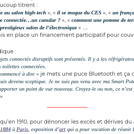
coup titrent :
», «
», «
ée au salon high-tech
il se moque du CES
un françai
», «
te connectée…un canular ?
comment une pomme de ter
» …..
 prestigieux salon de l’électronique
mis en place un financement participatif pour couvri
ique :
ets connectés disruptifs sont présentés. Il y a les réfrigérate
 toilettes connectées.
je mets une puce Bluetooth et ça 
 commencé à dire «
 suis devenu sceptique. Je ne suis pas venu avec ma Smart Po
pporter un point de vue nouveau. Croyez-le ou non, ce n’est 
»
_______________
 qu’en 1910, pour dénoncer les excès et dérives du
1884
à
Paris
, exposition d’
art
qui a pour vocation de réunir l