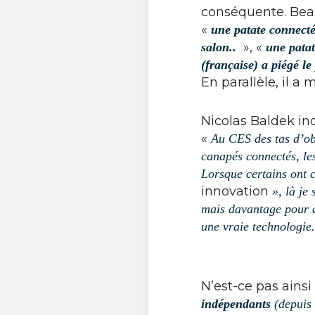
conséquente. Beau
«
une patate connect
», «
salon..
une pata
(française) a piégé le
En parallèle, il a 
Nicolas Baldek ind
«
Au CES des tas d’obj
canapés connectés, les
Lorsque certains ont
innovation
», là je
mais davantage pour a
une vraie technologie.
N’est-ce pas ainsi
indépendants
(depuis