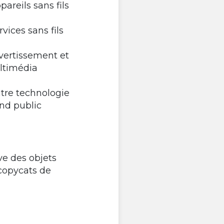
ppareils sans fils
ervices sans fils
ivertissement et
ltimédia
utre technologie
nd public
ve des objets
copycats de