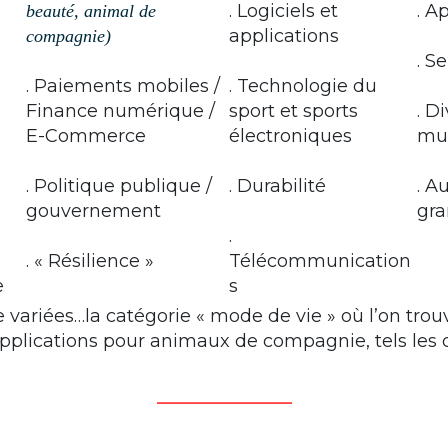
. Logiciels et
. A
beauté, animal de
applications
compagnie)
. S
. Paiements mobiles /
. Technologie du
Finance numérique /
sport et sports
. D
E-Commerce
électroniques
mu
. Politique publique /
. Durabilité
. A
gouvernement
gra
.
. « Résilience »
Télécommunication
e
s
 variées…la catégorie « mode de vie » où l’on trou
pplications pour animaux de compagnie, tels les 
_______________