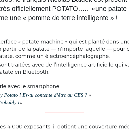
très officiellement POTATO….. «une patate
mme une « pomme de terre intelligente » !
nterface « patate machine » qui est planté dans un
à partir de la patate — n’importe laquelle — pour 
 patate, comme un électroencéphalographe.
nt traitées avec de l’intelligence artificielle qui 
patate en Bluetooth.
arle avec le smartphone ;
»
y Potato ! Es-tu contente d’être au CES ?
«
robably !
_______________
les 4 000 exposants, il obtient une couverture mé