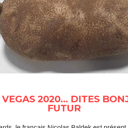
S VEGAS 2020… DITES BON
FUTUR
ards, le français Nicolas Baldek est présen