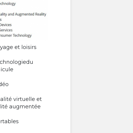
oyage et loisirs
echnologiedu
icule
idéo
éalité virtuelle et
lité augmentée
ortables