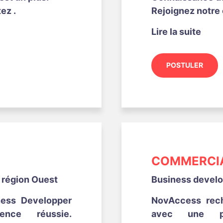
ez .
Rejoignez notre 
Lire la suite
POSTULER
COMMERCIA
a région Ouest
Business develop
ess Developper
NovAccess rec
nce réussie.
avec une pr