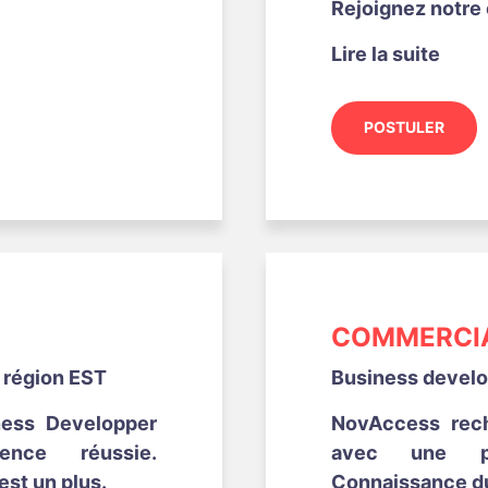
Rejoignez notre 
Lire la suite
POSTULER
COMMERCIA
a région EST
Business develop
ess Developper
NovAccess rec
nce réussie.
avec une pr
st un plus.
Connaissance du