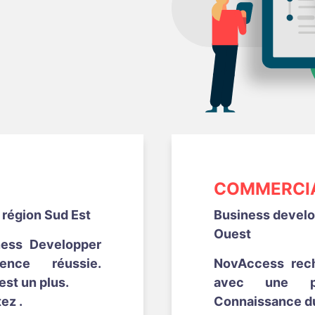
COMMERCIA
 région Sud Est
Business develop
Ouest
ess Developper
nce réussie.
NovAccess rec
st un plus.
avec une pr
ez .
Connaissance du